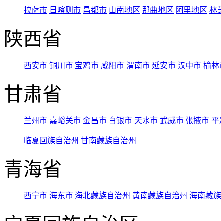
拉萨市
日喀则市
昌都市
山南地区
那曲地区
阿里地区
林
陕西省
西安市
铜川市
宝鸡市
咸阳市
渭南市
延安市
汉中市
榆林
甘肃省
兰州市
嘉峪关市
金昌市
白银市
天水市
武威市
张掖市
平
临夏回族自治州
甘南藏族自治州
青海省
西宁市
海东市
海北藏族自治州
黄南藏族自治州
海南藏族