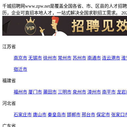
千城招聘网www.zpw.net是覆盖全国各省、市、区县的人
历，企业可直招本地人才，一站式解决全国求职招工需求。 2026
江苏省
南京市
无锡市
徐州市
常州市
苏州市
南通市
连云港市
淮
宿迁市
福建省
福州市
厦门市
莆田市
三明市
泉州市
漳州市
南平市
龙岩
河北省
石家庄市
唐山市
秦皇岛市
邯郸市
邢台市
保定市
张家口
广东省