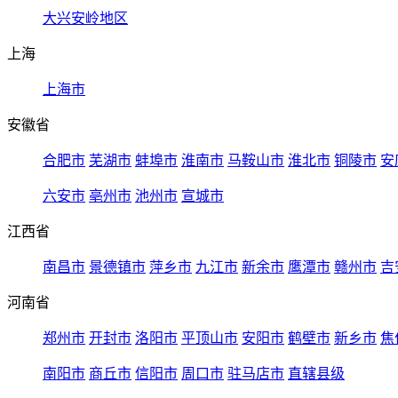
大兴安岭地区
上海
上海市
安徽省
合肥市
芜湖市
蚌埠市
淮南市
马鞍山市
淮北市
铜陵市
安
六安市
亳州市
池州市
宣城市
江西省
南昌市
景德镇市
萍乡市
九江市
新余市
鹰潭市
赣州市
吉
河南省
郑州市
开封市
洛阳市
平顶山市
安阳市
鹤壁市
新乡市
焦
南阳市
商丘市
信阳市
周口市
驻马店市
直辖县级