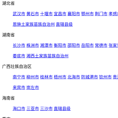
湖北省
武汉市
黄石市
十堰市
宜昌市
襄阳市
鄂州市
荆门市
孝感
恩施土家族苗族自治州
直辖县级
湖南省
长沙市
株洲市
湘潭市
衡阳市
邵阳市
岳阳市
常德市
张家
娄底市
湘西土家族苗族自治州
广西壮族自治区
南宁市
柳州市
桂林市
梧州市
北海市
防城港市
钦州市
贵
来宾市
崇左市
海南省
海口市
三亚市
三沙市
直辖县级