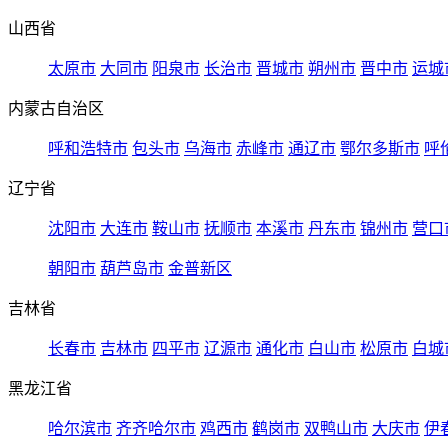
山西省
太原市
大同市
阳泉市
长治市
晋城市
朔州市
晋中市
运城
内蒙古自治区
呼和浩特市
包头市
乌海市
赤峰市
通辽市
鄂尔多斯市
呼
辽宁省
沈阳市
大连市
鞍山市
抚顺市
本溪市
丹东市
锦州市
营口
朝阳市
葫芦岛市
金普新区
吉林省
长春市
吉林市
四平市
辽源市
通化市
白山市
松原市
白城
黑龙江省
哈尔滨市
齐齐哈尔市
鸡西市
鹤岗市
双鸭山市
大庆市
伊