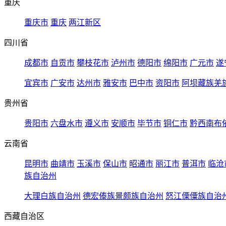
重庆
重庆市
重庆
两江新区
四川省
成都市
自贡市
攀枝花市
泸州市
德阳市
绵阳市
广元市
遂
宜宾市
广安市
达州市
雅安市
巴中市
资阳市
阿坝藏族羌
贵州省
贵阳市
六盘水市
遵义市
安顺市
毕节市
铜仁市
黔西南布
云南省
昆明市
曲靖市
玉溪市
保山市
昭通市
丽江市
普洱市
临沧
族自治州
大理白族自治州
德宏傣族景颇族自治州
怒江傈僳族自治
西藏自治区