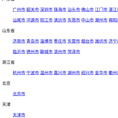
广州市
韶关市
深圳市
珠海市
汕头市
佛山市
江门市
湛江
汕尾市
河源市
阳江市
清远市
东莞市
中山市
潮州市
揭阳
山东省
济南市
青岛市
淄博市
枣庄市
东营市
烟台市
潍坊市
济宁
临沂市
德州市
聊城市
滨州市
菏泽市
浙江省
杭州市
宁波市
温州市
嘉兴市
湖州市
绍兴市
金华市
衢州
北京
北京市
天津
天津市