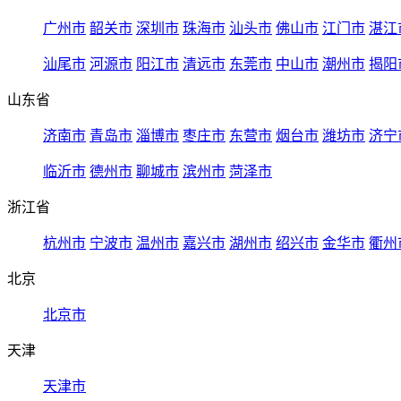
广州市
韶关市
深圳市
珠海市
汕头市
佛山市
江门市
湛江
汕尾市
河源市
阳江市
清远市
东莞市
中山市
潮州市
揭阳
山东省
济南市
青岛市
淄博市
枣庄市
东营市
烟台市
潍坊市
济宁
临沂市
德州市
聊城市
滨州市
菏泽市
浙江省
杭州市
宁波市
温州市
嘉兴市
湖州市
绍兴市
金华市
衢州
北京
北京市
天津
天津市