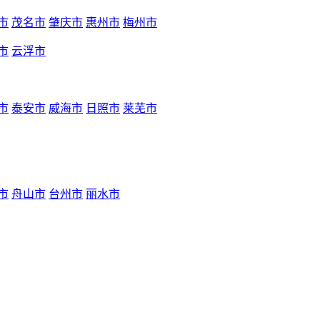
市
茂名市
肇庆市
惠州市
梅州市
市
云浮市
市
泰安市
威海市
日照市
莱芜市
市
舟山市
台州市
丽水市