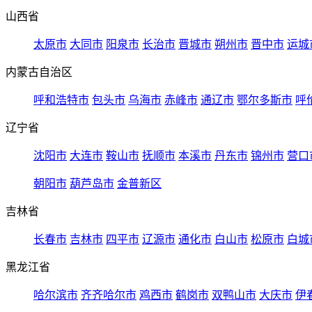
山西省
太原市
大同市
阳泉市
长治市
晋城市
朔州市
晋中市
运城
内蒙古自治区
呼和浩特市
包头市
乌海市
赤峰市
通辽市
鄂尔多斯市
呼
辽宁省
沈阳市
大连市
鞍山市
抚顺市
本溪市
丹东市
锦州市
营口
朝阳市
葫芦岛市
金普新区
吉林省
长春市
吉林市
四平市
辽源市
通化市
白山市
松原市
白城
黑龙江省
哈尔滨市
齐齐哈尔市
鸡西市
鹤岗市
双鸭山市
大庆市
伊