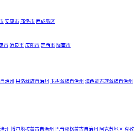
市
安康市
商洛市
西咸新区
凉市
酒泉市
庆阳市
定西市
陇南市
自治州
果洛藏族自治州
玉树藏族自治州
海西蒙古族藏族自治州
治州
博尔塔拉蒙古自治州
巴音郭楞蒙古自治州
阿克苏地区
克孜