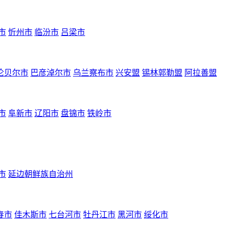
市
忻州市
临汾市
吕梁市
伦贝尔市
巴彦淖尔市
乌兰察布市
兴安盟
锡林郭勒盟
阿拉善盟
市
阜新市
辽阳市
盘锦市
铁岭市
市
延边朝鲜族自治州
春市
佳木斯市
七台河市
牡丹江市
黑河市
绥化市