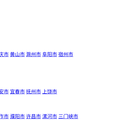
庆市
黄山市
滁州市
阜阳市
宿州市
安市
宜春市
抚州市
上饶市
作市
濮阳市
许昌市
漯河市
三门峡市