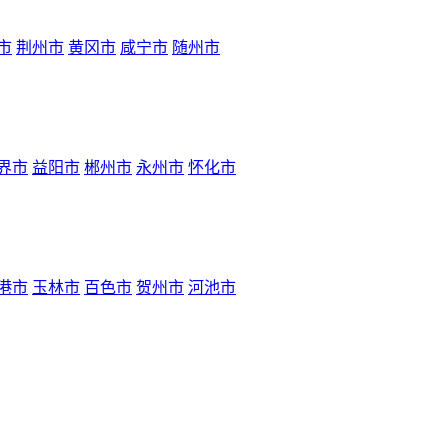
市
荆州市
黄冈市
咸宁市
随州市
界市
益阳市
郴州市
永州市
怀化市
港市
玉林市
百色市
贺州市
河池市