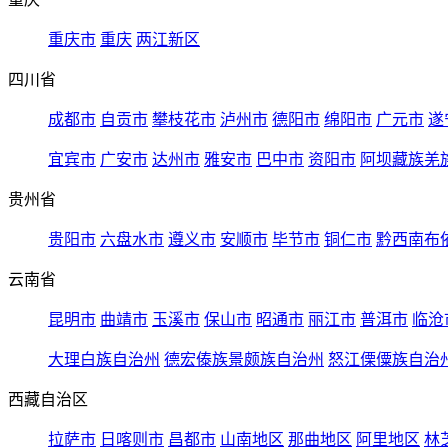
重庆市
重庆
两江新区
四川省
成都市
自贡市
攀枝花市
泸州市
德阳市
绵阳市
广元市
遂
宜宾市
广安市
达州市
雅安市
巴中市
资阳市
阿坝藏族羌
贵州省
贵阳市
六盘水市
遵义市
安顺市
毕节市
铜仁市
黔西南布
云南省
昆明市
曲靖市
玉溪市
保山市
昭通市
丽江市
普洱市
临沧
大理白族自治州
德宏傣族景颇族自治州
怒江傈僳族自治
西藏自治区
拉萨市
日喀则市
昌都市
山南地区
那曲地区
阿里地区
林