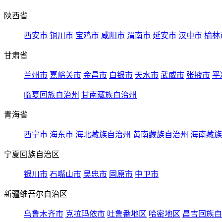
陕西省
西安市
铜川市
宝鸡市
咸阳市
渭南市
延安市
汉中市
榆林
甘肃省
兰州市
嘉峪关市
金昌市
白银市
天水市
武威市
张掖市
平
临夏回族自治州
甘南藏族自治州
青海省
西宁市
海东市
海北藏族自治州
黄南藏族自治州
海南藏族
宁夏回族自治区
银川市
石嘴山市
吴忠市
固原市
中卫市
新疆维吾尔自治区
乌鲁木齐市
克拉玛依市
吐鲁番地区
哈密地区
昌吉回族自