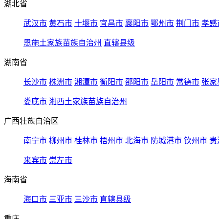
湖北省
武汉市
黄石市
十堰市
宜昌市
襄阳市
鄂州市
荆门市
孝感
恩施土家族苗族自治州
直辖县级
湖南省
长沙市
株洲市
湘潭市
衡阳市
邵阳市
岳阳市
常德市
张家
娄底市
湘西土家族苗族自治州
广西壮族自治区
南宁市
柳州市
桂林市
梧州市
北海市
防城港市
钦州市
贵
来宾市
崇左市
海南省
海口市
三亚市
三沙市
直辖县级
重庆