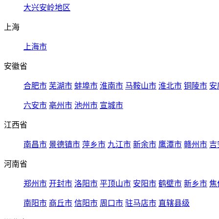
大兴安岭地区
上海
上海市
安徽省
合肥市
芜湖市
蚌埠市
淮南市
马鞍山市
淮北市
铜陵市
安
六安市
亳州市
池州市
宣城市
江西省
南昌市
景德镇市
萍乡市
九江市
新余市
鹰潭市
赣州市
吉
河南省
郑州市
开封市
洛阳市
平顶山市
安阳市
鹤壁市
新乡市
焦
南阳市
商丘市
信阳市
周口市
驻马店市
直辖县级