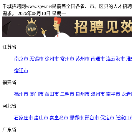
千城招聘网www.zpw.net是覆盖全国各省、市、区县的
需求。 2026年08月10日 星期一
江苏省
南京市
无锡市
徐州市
常州市
苏州市
南通市
连云港市
淮
宿迁市
福建省
福州市
厦门市
莆田市
三明市
泉州市
漳州市
南平市
龙岩
河北省
石家庄市
唐山市
秦皇岛市
邯郸市
邢台市
保定市
张家口
广东省