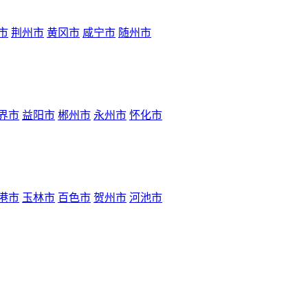
市
荆州市
黄冈市
咸宁市
随州市
界市
益阳市
郴州市
永州市
怀化市
港市
玉林市
百色市
贺州市
河池市