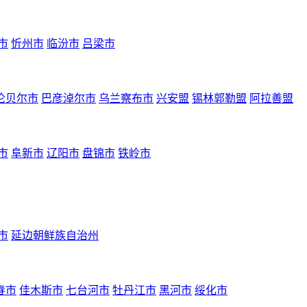
市
忻州市
临汾市
吕梁市
伦贝尔市
巴彦淖尔市
乌兰察布市
兴安盟
锡林郭勒盟
阿拉善盟
市
阜新市
辽阳市
盘锦市
铁岭市
市
延边朝鲜族自治州
春市
佳木斯市
七台河市
牡丹江市
黑河市
绥化市