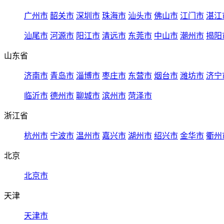
广州市
韶关市
深圳市
珠海市
汕头市
佛山市
江门市
湛江
汕尾市
河源市
阳江市
清远市
东莞市
中山市
潮州市
揭阳
山东省
济南市
青岛市
淄博市
枣庄市
东营市
烟台市
潍坊市
济宁
临沂市
德州市
聊城市
滨州市
菏泽市
浙江省
杭州市
宁波市
温州市
嘉兴市
湖州市
绍兴市
金华市
衢州
北京
北京市
天津
天津市