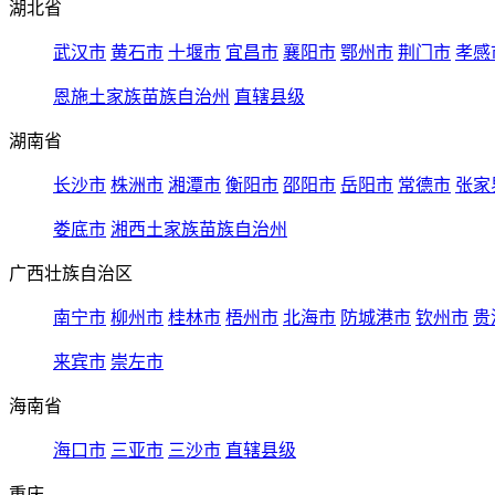
湖北省
武汉市
黄石市
十堰市
宜昌市
襄阳市
鄂州市
荆门市
孝感
恩施土家族苗族自治州
直辖县级
湖南省
长沙市
株洲市
湘潭市
衡阳市
邵阳市
岳阳市
常德市
张家
娄底市
湘西土家族苗族自治州
广西壮族自治区
南宁市
柳州市
桂林市
梧州市
北海市
防城港市
钦州市
贵
来宾市
崇左市
海南省
海口市
三亚市
三沙市
直辖县级
重庆