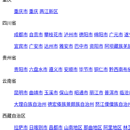
重庆市
重庆
两江新区
四川省
成都市
自贡市
攀枝花市
泸州市
德阳市
绵阳市
广元市
遂
宜宾市
广安市
达州市
雅安市
巴中市
资阳市
阿坝藏族羌
贵州省
贵阳市
六盘水市
遵义市
安顺市
毕节市
铜仁市
黔西南布
云南省
昆明市
曲靖市
玉溪市
保山市
昭通市
丽江市
普洱市
临沧
大理白族自治州
德宏傣族景颇族自治州
怒江傈僳族自治
西藏自治区
拉萨市
日喀则市
昌都市
山南地区
那曲地区
阿里地区
林