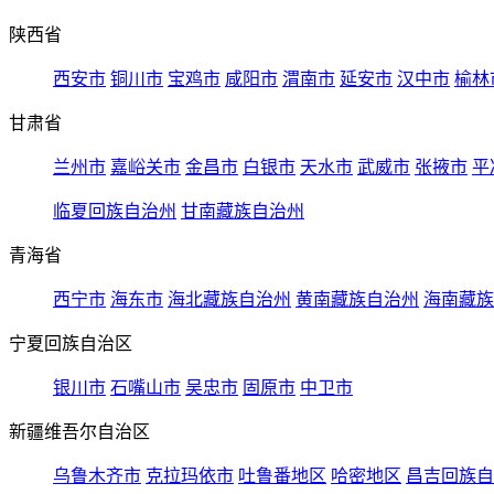
陕西省
西安市
铜川市
宝鸡市
咸阳市
渭南市
延安市
汉中市
榆林
甘肃省
兰州市
嘉峪关市
金昌市
白银市
天水市
武威市
张掖市
平
临夏回族自治州
甘南藏族自治州
青海省
西宁市
海东市
海北藏族自治州
黄南藏族自治州
海南藏族
宁夏回族自治区
银川市
石嘴山市
吴忠市
固原市
中卫市
新疆维吾尔自治区
乌鲁木齐市
克拉玛依市
吐鲁番地区
哈密地区
昌吉回族自