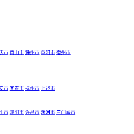
庆市
黄山市
滁州市
阜阳市
宿州市
安市
宜春市
抚州市
上饶市
作市
濮阳市
许昌市
漯河市
三门峡市