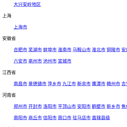
大兴安岭地区
上海
上海市
安徽省
合肥市
芜湖市
蚌埠市
淮南市
马鞍山市
淮北市
铜陵市
安
六安市
亳州市
池州市
宣城市
江西省
南昌市
景德镇市
萍乡市
九江市
新余市
鹰潭市
赣州市
吉
河南省
郑州市
开封市
洛阳市
平顶山市
安阳市
鹤壁市
新乡市
焦
南阳市
商丘市
信阳市
周口市
驻马店市
直辖县级