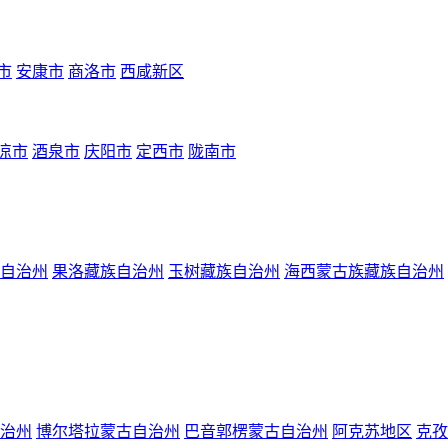
市
安康市
商洛市
西咸新区
凉市
酒泉市
庆阳市
定西市
陇南市
自治州
果洛藏族自治州
玉树藏族自治州
海西蒙古族藏族自治州
治州
博尔塔拉蒙古自治州
巴音郭楞蒙古自治州
阿克苏地区
克孜