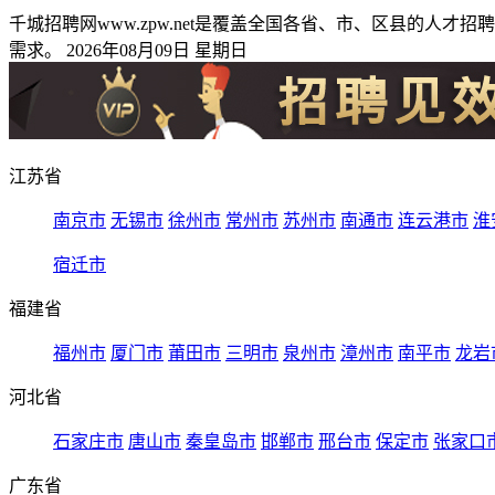
千城招聘网www.zpw.net是覆盖全国各省、市、区县的
需求。 2026年08月09日 星期日
江苏省
南京市
无锡市
徐州市
常州市
苏州市
南通市
连云港市
淮
宿迁市
福建省
福州市
厦门市
莆田市
三明市
泉州市
漳州市
南平市
龙岩
河北省
石家庄市
唐山市
秦皇岛市
邯郸市
邢台市
保定市
张家口
广东省