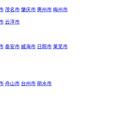
市
茂名市
肇庆市
惠州市
梅州市
市
云浮市
市
泰安市
威海市
日照市
莱芜市
市
舟山市
台州市
丽水市