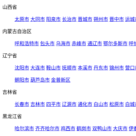
山西省
太原市
大同市
阳泉市
长治市
晋城市
朔州市
晋中市
运城
内蒙古自治区
呼和浩特市
包头市
乌海市
赤峰市
通辽市
鄂尔多斯市
呼
辽宁省
沈阳市
大连市
鞍山市
抚顺市
本溪市
丹东市
锦州市
营口
朝阳市
葫芦岛市
金普新区
吉林省
长春市
吉林市
四平市
辽源市
通化市
白山市
松原市
白城
黑龙江省
哈尔滨市
齐齐哈尔市
鸡西市
鹤岗市
双鸭山市
大庆市
伊